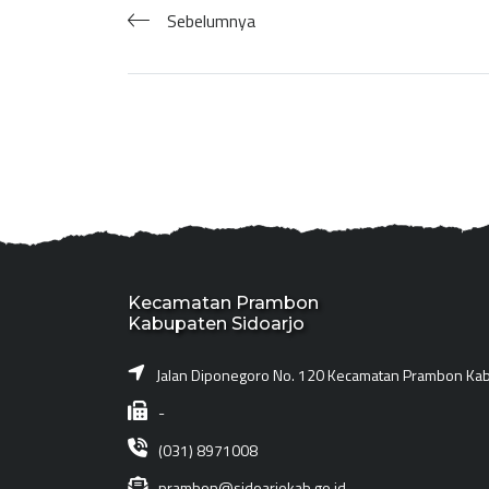
Sebelumnya
Kecamatan Prambon
Kabupaten Sidoarjo
Jalan Diponegoro No. 120 Kecamatan Prambon Kab
-
(031) 8971008
prambon@sidoarjokab.go.id