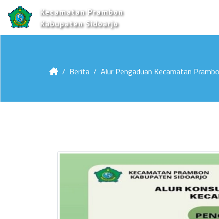
Kecamatan Prambon
Kabupaten Sidoarjo
Berita
Alur Pengaduan Kecamatan Pramb