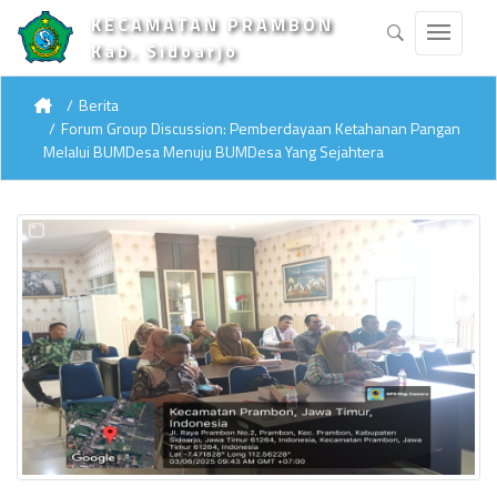
KECAMATAN PRAMBON
Kab. Sidoarjo
Berita
Forum Group Discussion: Pemberdayaan Ketahanan Pangan
Melalui BUMDesa Menuju BUMDesa Yang Sejahtera