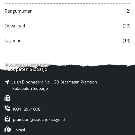
Pengumuman
(2)
Download
(39)
Layanan
(19)
Kecamatan Prambon
Kabupaten Sidoarjo
Jalan Diponegoro No. 120 Kecamatan Prambon
Kabupaten Sidoarjo
-
(031) 8971008
prambon@sidoarjokab.go.id
Lokasi