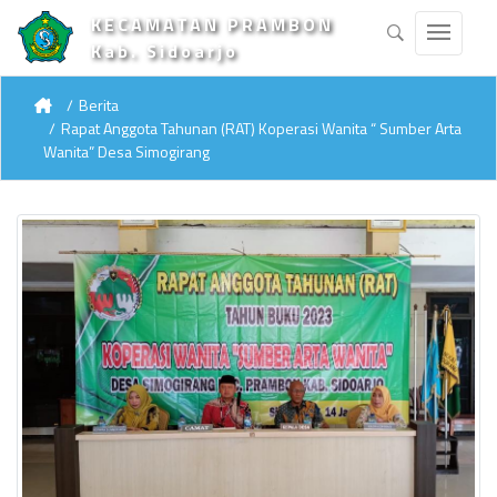
KECAMATAN PRAMBON
Kab. Sidoarjo
Berita
Rapat Anggota Tahunan (RAT) Koperasi Wanita “ Sumber Arta
Wanita” Desa Simogirang