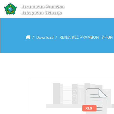
Kecamatan Prambon
Kabupaten Sidoarjo
Download
RENJA KEC PRAMBON TAHUN 