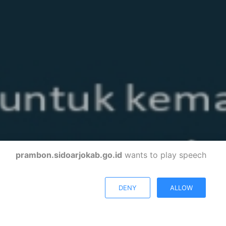
prambon.sidoarjokab.go.id
wants to play speech
DENY
ALLOW